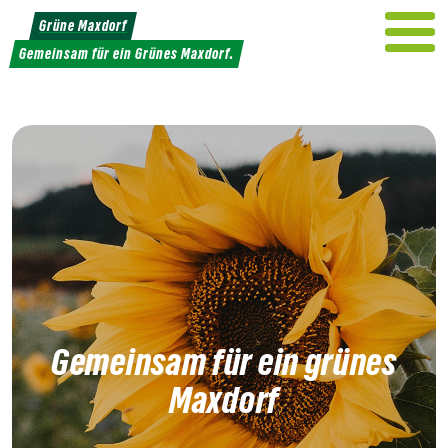
Weiter
Grüne Maxdorf
zum
Gemeinsam für ein Grünes Maxdorf.
Inhalt
Gemeinsam für ein grünes
Maxdorf