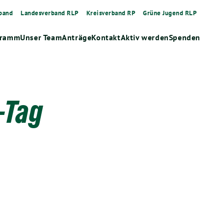
band
Landesverband RLP
Kreisverband RP
Grüne Jugend RLP
gramm
Unser Team
Anträge
Kontakt
Aktiv werden
Spenden
-Tag