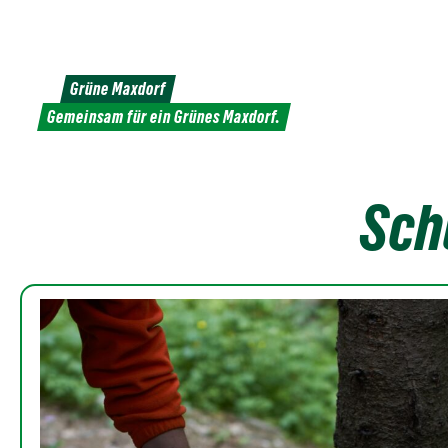
Weiter
zum
Inhalt
Grüne Maxdorf
Gemeinsam für ein Grünes Maxdorf.
Sch