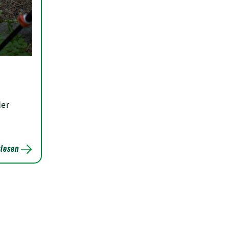
der
lesen