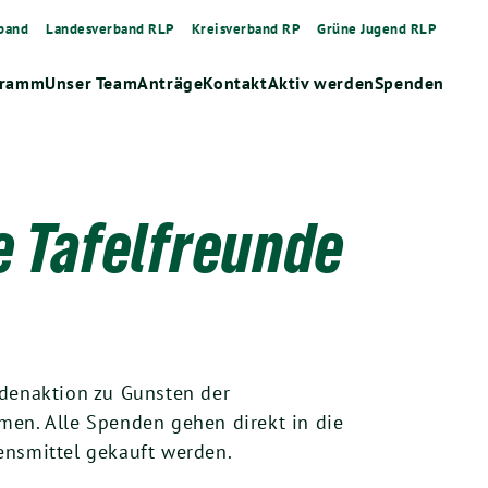
band
Landesverband RLP
Kreisverband RP
Grüne Jugend RLP
gramm
Unser Team
Anträge
Kontakt
Aktiv werden
Spenden
e Tafelfreunde
ndenaktion zu Gunsten der
men. Alle Spenden gehen direkt in die
ensmittel gekauft werden.